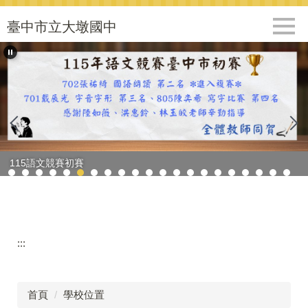
跳
到
臺中市立大墩國中
主
要
內
容
區
115語文競賽初賽
:::
首頁
學校位置