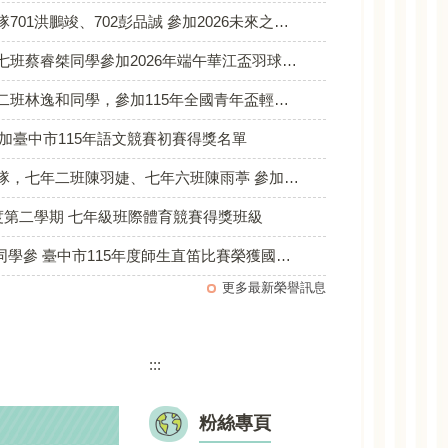
02彭品誠 參加2026未來之星國際羽球錦標賽(台中站)，榮獲 U15歲一般組男雙 第一名
睿桀同學參加2026年端午華江盃羽球錦標賽，成績優異！
和同學，參加115年全國青年盃輕艇水球錦標賽，榮獲國中組第二名
參加臺中市115年語文競賽初賽得獎名單
、七年六班陳雨葶 參加2026第18屆臺中市家長會長盃羽球錦標賽，榮獲國中非體育班女雙 第二名
年度第二學期 七年級班際體育競賽得獎班級
參 臺中市115年度師生直笛比賽榮獲國中學生組-獨奏乙組第三名
更多最新榮譽訊息
:::
粉絲專頁