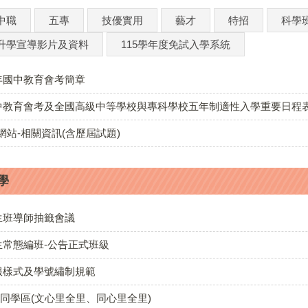
中職
五專
技優實用
藝才
特招
科學
升學宣導影片及資料
115學年度免試入學系統
5年國中教育會考簡章
國中教育會考及全國高級中等學校與專科學校五年制適性入學重要日程
站-相關資訊(含歷屆試題)
學
生班導師抽籤會議
生常態編班-公告正式班級
校服樣式及學號繡制規範
共同學區(文心里全里、同心里全里)