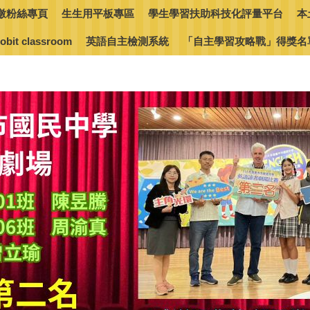
墩粉絲專頁
生生用平板專區
學生學習扶助科技化評量平台
本
obit classroom
英語自主檢測系統
「自主學習攻略戰」得獎名