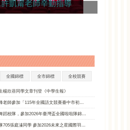
114英語作文
全國錦標
全市錦標
全校競賽
生楊欣蓓同學文章刊登《中學生報》
5年全國語文競賽臺中市初賽」榮獲「教師組 第7區國語朗讀 第二名」，恭喜偉峰老師!
校隊，參加2026年臺灣盃全國啦啦隊錦標賽，成績優異！
同學 參加2026未來之星國際羽球錦標賽(台中站)，榮獲 U15歲專業組女單 第二名