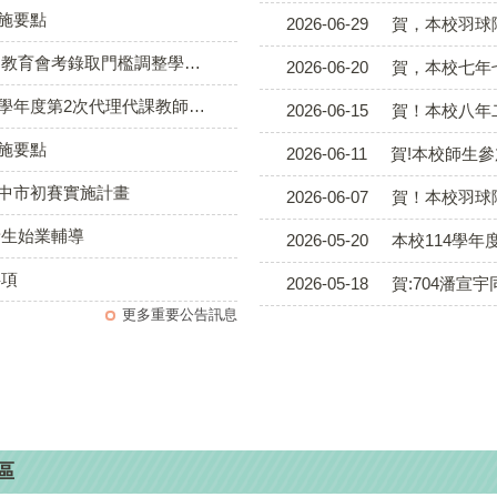
實施要點
2026-06-29
賀，本校羽球隊701洪鵬竣、7
教育會考錄取門檻調整學校一覽
2026-06-20
賀，本校七年七班蔡
一次公告、分次招考）第2次招考結果及續辦第3次招考
2026-06-15
賀！本校八年二班林逸
實施要點
2026-06-11
賀!本校師生
臺中市初賽實施計畫
2026-06-07
賀！本校羽球隊，七年二班陳羽婕
新生始業輔導
2026-05-20
本校114學
事項
2026-05-18
賀:704潘宣宇同學
更多重要公告訊息
區