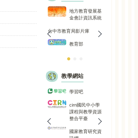
台中市政府行動
地方教育發展基
臺中
辦公室
金會計資訊系統
臺中
新住民數位資訊
台中市教育局影片庫
全國
網
教育部
教學網站
臺北市酷課雲
學習吧
國教
校題
cirn國民中小學
課程與教學資源
愛學
整合平臺
戶外
國家教育研究資
臺