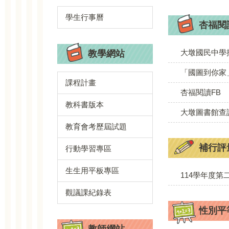
學生行事曆
杏福閱
大墩國民中學
教學網站
「國圖到你家
課程計畫
杏福閱讀FB
教科書版本
大墩圖書館查
教育會考歷屆試題
補行評
行動學習專區
生生用平板專區
114學年度
觀議課紀錄表
性別平