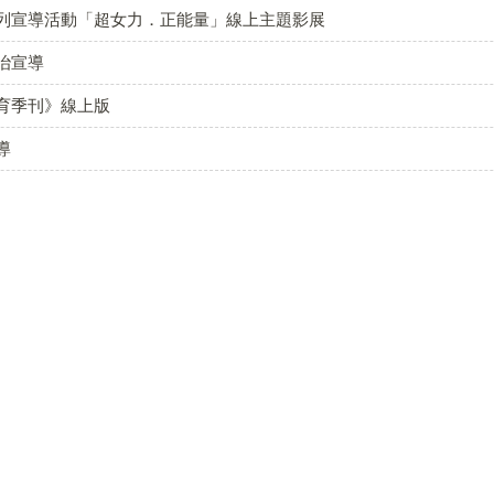
列宣導活動「超女力．正能量」線上主題影展
臺中市政府
治宣導
臺中市教育局
育季刊》線上版
全國法規資料庫
導
國教院國高中學
校題庫網
愛學網
戶外教育資源平
臺