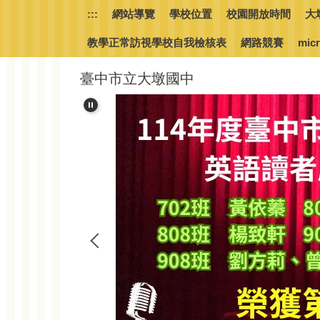
跳
:::
網站導覽
學校位置
校園開放時間
大
到
主
教學正常訪視學校自我檢核表
網路競賽
micr
要
內
臺中市立大墩國中
容
區