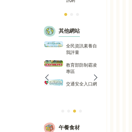
訊網
其他網站
少年警察隊
全民資訊素養自
臺灣
我評量
育協
高級中等學校性
別平等教育資源
教育部防制霸凌
校園
中心網站
專區
統
全民國防教育網
交通安全入口網
教育
前教
涯輔
午餐食材