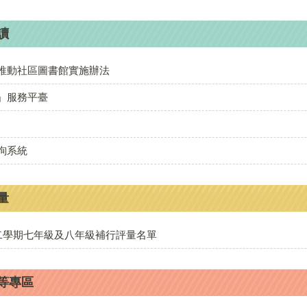
COO
讀
推動社區圖書館實施辦法
均一
」服務平臺
康軒雲線上學習平台
詢系統
PaGamO_閱讀素養學習
量
教育部因材網
第二學期七年級及八年級補行評量名單
等專區