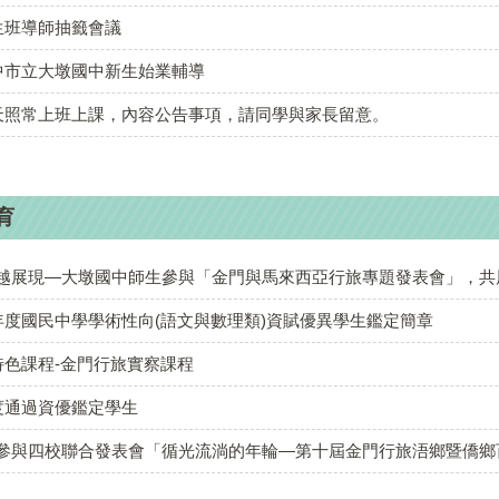
生班導師抽籤會議
杏福大墩 創刊
臺中市立大墩國中新生始業輔導
號
）天照常上班上課，內容公告事項，請同學與家長留意。
杏福大墩 第二
期
育
杏福大墩 第三
越展現—大墩國中師生參與「金門與馬來西亞行旅專題發表會」，共展跨
期
學年度國民中學學術性向(語文與數理類)資賦優異學生鑑定簡章
特色課程-金門行旅實察課程
年度通過資優鑑定學生
與四校聯合發表會「循光流淌的年輪—第十屆金門行旅浯鄉暨僑鄉百年時空