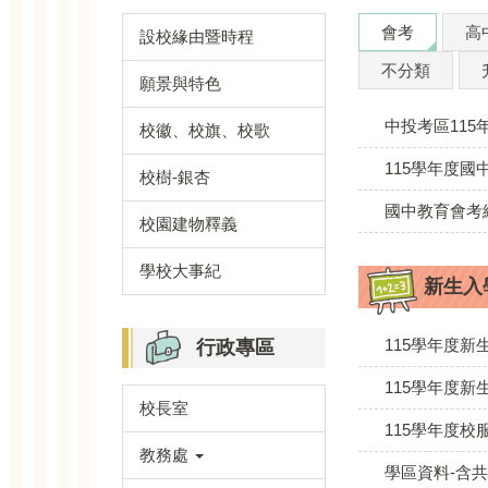
會考
高
設校緣由暨時程
不分類
願景與特色
中投考區11
校徽、校旗、校歌
115學年度
校樹-銀杏
國中教育會考網
校園建物釋義
學校大事紀
新生入
115學年度新
行政專區
115學年度新
校長室
115學年度
教務處
學區資料-含