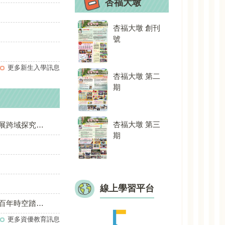
杏福大墩
杏福大墩 創刊
杏福大墩 創刊
杏福
號
號
號
更多新生入學訊息
杏福大墩 第二
杏福大墩 第二
杏福
期
期
期
杏福大墩 第三
杏福大墩 第三
杏福
域探究實力！
期
期
期
線上學習平台
踏查發表會」
更多資優教育訊息