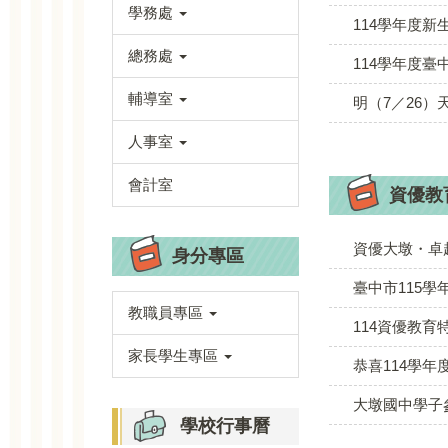
學務處
114學年度新
總務處
114學年度
輔導室
明（7／26
人事室
會計室
資優教
資優大墩・卓
身分專區
臺中市115
教職員專區
114資優教育
家長學生專區
恭喜114學
大墩國中學子參
學校行事曆