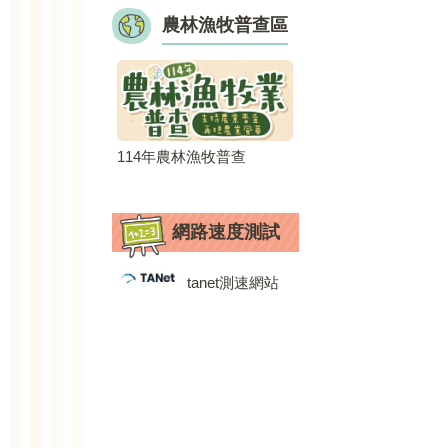
農林漁牧普查區
全民資訊
114年農林漁牧普查
我評量
教育部防
網路速度測試
專區
tanet測速網站
交通安全